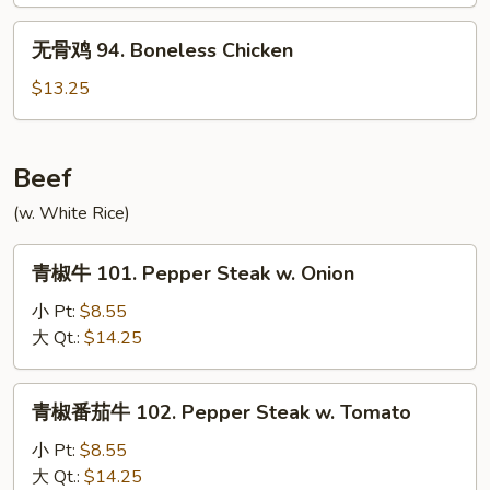
Sauce
Szechuan
无
Chicken
无骨鸡 94. Boneless Chicken
骨
鸡
$13.25
94.
Boneless
Chicken
Beef
(w. White Rice)
青
青椒牛 101. Pepper Steak w. Onion
椒
牛
小 Pt:
$8.55
101.
大 Qt.:
$14.25
Pepper
Steak
青
青椒番茄牛 102. Pepper Steak w. Tomato
w.
椒
Onion
番
小 Pt:
$8.55
茄
大 Qt.:
$14.25