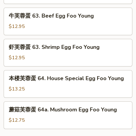
蛋
Egg
62.
牛
Foo
牛芙蓉蛋 63. Beef Egg Foo Young
Chicken
芙
Young
Egg
蓉
$12.95
Foo
蛋
Young
63.
虾
虾芙蓉蛋 63. Shrimp Egg Foo Young
Beef
芙
Egg
蓉
$12.95
Foo
蛋
Young
63.
本
本楼芙蓉蛋 64. House Special Egg Foo Young
Shrimp
楼
Egg
芙
$13.25
Foo
蓉
Young
蛋
蘑
蘑菇芙蓉蛋 64a. Mushroom Egg Foo Young
64.
菇
House
芙
$12.75
Special
蓉
Egg
蛋