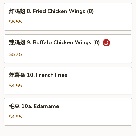
Rangoon
炸
炸鸡翅 8. Fried Chicken Wings (8)
鸡
翅
$8.55
8.
Fried
辣
辣鸡翅 9. Buffalo Chicken Wings (8)
Chicken
鸡
Wings
翅
$8.75
(8)
9.
Buffalo
炸
Chicken
炸薯条 10. French Fries
薯
Wings
条
$4.55
(8)
10.
French
毛
毛豆 10a. Edamame
Fries
豆
10a.
$4.95
Edamame