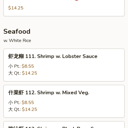
Garlic
牛
$14.25
Sauce
110.
Kung
Bo
Seafood
Beef
w. White Rice
虾
虾龙糊 111. Shrimp w. Lobster Sauce
龙
糊
小 Pt.:
$8.55
111.
大 Qt.:
$14.25
Shrimp
w.
什
什菜虾 112. Shrimp w. Mixed Veg.
Lobster
菜
Sauce
虾
小 Pt.:
$8.55
112.
大 Qt.:
$14.25
Shrimp
w.
豉