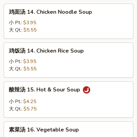
13.
鸡
鸡面汤 14. Chicken Noodle Soup
Wonton
面
Egg
汤
小 Pt.:
$3.95
Drop
14.
大 Qt.:
$5.55
Soup
Chicken
Noodle
鸡
鸡饭汤 14. Chicken Rice Soup
Soup
饭
汤
小 Pt.:
$3.95
14.
大 Qt.:
$5.55
Chicken
Rice
酸
酸辣汤 15. Hot & Sour Soup
Soup
辣
汤
小 Pt.:
$4.25
15.
大 Qt.:
$5.75
Hot
&
素
Sour
素菜汤 16. Vegetable Soup
菜
Soup