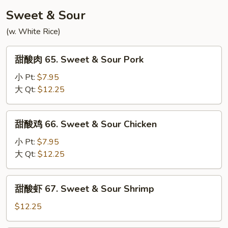
Foo
64a.
Sweet & Sour
Young
Mushroom
(w. White Rice)
Egg
Foo
甜
Young
甜酸肉 65. Sweet & Sour Pork
酸
肉
小 Pt:
$7.95
65.
大 Qt:
$12.25
Sweet
&
甜
甜酸鸡 66. Sweet & Sour Chicken
Sour
酸
Pork
鸡
小 Pt:
$7.95
66.
大 Qt:
$12.25
Sweet
&
甜
甜酸虾 67. Sweet & Sour Shrimp
Sour
酸
Chicken
虾
$12.25
67.