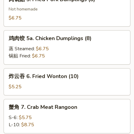
锅
(8)
贴
Not homemade
5.
$6.75
Fried
Pork
鸡
Dumplings
鸡肉饺 5a. Chicken Dumplings (8)
肉
(8)
饺
蒸 Steamed:
$6.75
5a.
锅贴 Fried:
$6.75
Chicken
Dumplings
炸
炸云吞 6. Fried Wonton (10)
(8)
云
吞
$5.25
6.
Fried
蟹
蟹角 7. Crab Meat Rangoon
Wonton
角
(10)
7.
S-6:
$5.75
Crab
L-10:
$8.75
Meat