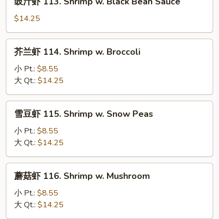
豉汁虾 113. Shrimp w. Black Bean Sauce
Mixed
汁
Veg.
虾
$14.25
113.
Shrimp
芥
芥兰虾 114. Shrimp w. Broccoli
w.
兰
Black
虾
小 Pt.:
$8.55
Bean
114.
大 Qt.:
$14.25
Sauce
Shrimp
w.
雪
雪豆虾 115. Shrimp w. Snow Peas
Broccoli
豆
虾
小 Pt.:
$8.55
115.
大 Qt.:
$14.25
Shrimp
w.
蘑
蘑菇虾 116. Shrimp w. Mushroom
Snow
菇
Peas
虾
小 Pt.:
$8.55
116.
大 Qt.:
$14.25
Shrimp