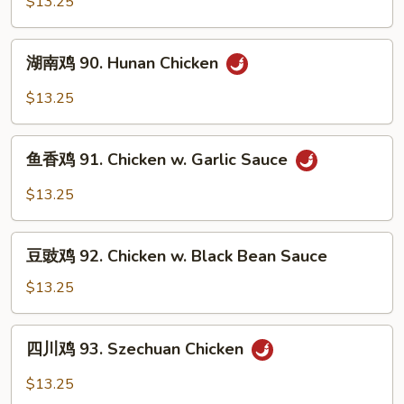
$13.25
89.
Curry
湖
Chicken
湖南鸡 90. Hunan Chicken
南
w.
鸡
$13.25
Onion
90.
Hunan
鱼
Chicken
鱼香鸡 91. Chicken w. Garlic Sauce
香
鸡
$13.25
91.
Chicken
豆
w.
豆豉鸡 92. Chicken w. Black Bean Sauce
豉
Garlic
鸡
$13.25
Sauce
92.
Chicken
四
四川鸡 93. Szechuan Chicken
w.
川
Black
鸡
$13.25
Bean
93.