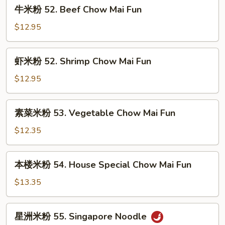
牛
牛米粉 52. Beef Chow Mai Fun
Pork
米
Chow
粉
$12.95
Mai
52.
Fun
Beef
虾
虾米粉 52. Shrimp Chow Mai Fun
Chow
米
Mai
粉
$12.95
Fun
52.
Shrimp
素
素菜米粉 53. Vegetable Chow Mai Fun
Chow
菜
Mai
米
$12.35
Fun
粉
53.
本
本楼米粉 54. House Special Chow Mai Fun
Vegetable
楼
Chow
米
$13.35
Mai
粉
Fun
54.
星
星洲米粉 55. Singapore Noodle
House
洲