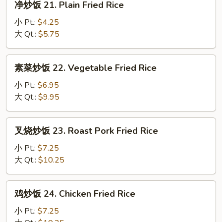
净炒饭 21. Plain Fried Rice
Wonton
炒
Soup
饭
小 Pt.:
$4.25
21.
大 Qt.:
$5.75
Plain
Fried
素
素菜炒饭 22. Vegetable Fried Rice
Rice
菜
炒
小 Pt.:
$6.95
饭
大 Qt.:
$9.95
22.
Vegetable
叉
叉烧炒饭 23. Roast Pork Fried Rice
Fried
烧
Rice
炒
小 Pt.:
$7.25
饭
大 Qt.:
$10.25
23.
Roast
鸡
鸡炒饭 24. Chicken Fried Rice
Pork
炒
Fried
饭
小 Pt.:
$7.25
Rice