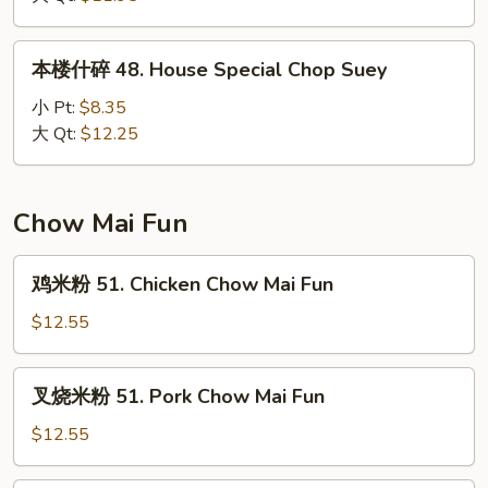
47.
Vegetable
本
本楼什碎 48. House Special Chop Suey
Chop
楼
Suey
什
小 Pt:
$8.35
碎
大 Qt:
$12.25
48.
House
Special
Chow Mai Fun
Chop
Suey
鸡
鸡米粉 51. Chicken Chow Mai Fun
米
粉
$12.55
51.
Chicken
叉
叉烧米粉 51. Pork Chow Mai Fun
Chow
烧
Mai
米
$12.55
Fun
粉
51.