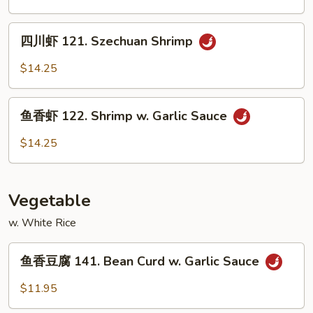
120.
Hunan
四
Shrimp
四川虾 121. Szechuan Shrimp
川
虾
$14.25
121.
Szechuan
鱼
Shrimp
鱼香虾 122. Shrimp w. Garlic Sauce
香
虾
$14.25
122.
Shrimp
w.
Vegetable
Garlic
Sauce
w. White Rice
鱼
鱼香豆腐 141. Bean Curd w. Garlic Sauce
香
豆
$11.95
腐