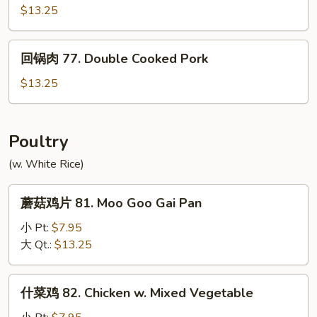
肉
$13.25
w.
76.
Garlic
Hunan
回
Sauce
Pork
回锅肉 77. Double Cooked Pork
锅
肉
$13.25
77.
Double
Cooked
Poultry
Pork
(w. White Rice)
蘑
蘑菇鸡片 81. Moo Goo Gai Pan
菇
鸡
小 Pt:
$7.95
片
大 Qt.:
$13.25
81.
Moo
什
什菜鸡 82. Chicken w. Mixed Vegetable
Goo
菜
Gai
鸡