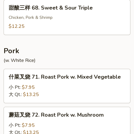
Sweet
甜
甜酸三样 68. Sweet & Sour Triple
&
酸
Sour
三
Chicken, Pork & Shrimp
Shrimp
样
$12.25
68.
Sweet
&
Pork
Sour
(w. White Rice)
Triple
什
什菜叉烧 71. Roast Pork w. Mixed Vegetable
菜
叉
小 Pt:
$7.95
烧
大 Qt.:
$13.25
71.
Roast
蘑
蘑菇叉烧 72. Roast Pork w. Mushroom
Pork
菇
w.
叉
小 Pt:
$7.95
Mixed
烧
大 Qt.:
$13.25