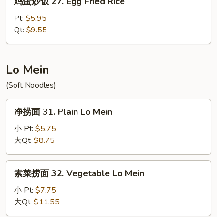
鸡蛋炒饭 27. Egg Fried Rice
Special
蛋
Fried
炒
Pt:
$5.95
Rice
饭
Qt:
$9.55
27.
Egg
Fried
Lo Mein
Rice
(Soft Noodles)
净
净捞面 31. Plain Lo Mein
捞
面
小 Pt:
$5.75
31.
大Qt:
$8.75
Plain
Lo
素
素菜捞面 32. Vegetable Lo Mein
Mein
菜
捞
小 Pt:
$7.75
面
大Qt:
$11.55
32.