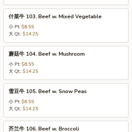
牛
102.
什
什菜牛 103. Beef w. Mixed Vegetable
Pepper
菜
Steak
牛
小 Pt:
$8.55
w.
103.
大 Qt.:
$14.25
Tomato
Beef
w.
蘑
蘑菇牛 104. Beef w. Mushroom
Mixed
菇
Vegetable
牛
小 Pt:
$8.55
104.
大 Qt.:
$14.25
Beef
w.
雪
雪豆牛 105. Beef w. Snow Peas
Mushroom
豆
牛
小 Pt:
$8.55
105.
大 Qt.:
$14.25
Beef
w.
芥
芥兰牛 106. Beef w. Broccoli
Snow
兰