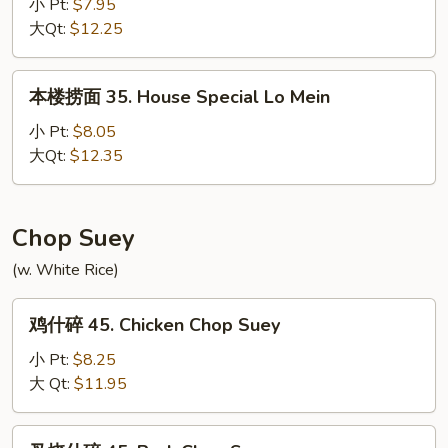
面
小 Pt:
$7.95
34.
大Qt:
$12.25
Beef
Lo
本
本楼捞面 35. House Special Lo Mein
Mein
楼
捞
小 Pt:
$8.05
面
大Qt:
$12.35
35.
House
Special
Chop Suey
Lo
(w. White Rice)
Mein
鸡
鸡什碎 45. Chicken Chop Suey
什
碎
小 Pt:
$8.25
45.
大 Qt:
$11.95
Chicken
Chop
叉