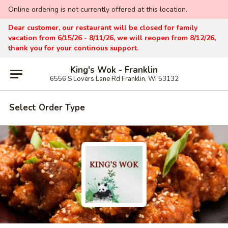
Online ordering is not currently offered at this location.
Dear customer, our restaurant will be closed for family
vacation from 6/15/26 - 8/11/26, we will reopen from 8/12/26,
thank you for your continous support.
King's Wok - Franklin
6556 S Lovers Lane Rd Franklin, WI 53132
Select Order Type