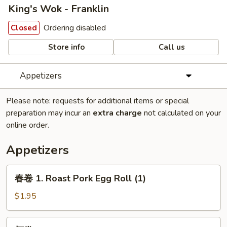
King's Wok - Franklin
Ordering disabled
Closed
Store info
Call us
Appetizers
Please note: requests for additional items or special
preparation may incur an
extra charge
not calculated on your
online order.
Appetizers
春
春卷 1. Roast Pork Egg Roll (1)
卷
1.
$1.95
Roast
Pork
虾