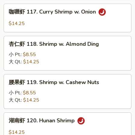
w.
咖
咖喱虾 117. Curry Shrimp w. Onion
Mushroom
喱
虾
$14.25
117.
Curry
杏
Shrimp
杏仁虾 118. Shrimp w. Almond Ding
仁
w.
虾
小 Pt.:
$8.55
Onion
118.
大 Qt.:
$14.25
Shrimp
w.
腰
腰果虾 119. Shrimp w. Cashew Nuts
Almond
果
Ding
虾
小 Pt.:
$8.55
119.
大 Qt.:
$14.25
Shrimp
w.
湖
湖南虾 120. Hunan Shrimp
Cashew
南
Nuts
虾
$14.25