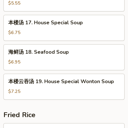
汤
$5.55
16.
Vegetable
本
本楼汤 17. House Special Soup
Soup
楼
汤
$6.75
17.
House
海
海鲜汤 18. Seafood Soup
Special
鲜
Soup
汤
$6.95
18.
Seafood
本
本楼云吞汤 19. House Special Wonton Soup
Soup
楼
云
$7.25
吞
汤
19.
Fried Rice
House
Special
净