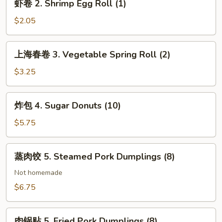
虾卷 2. Shrimp Egg Roll (1)
Egg
卷
Roll
2.
$2.05
(1)
Shrimp
Egg
上
上海春卷 3. Vegetable Spring Roll (2)
Roll
海
(1)
春
$3.25
卷
3.
炸
炸包 4. Sugar Donuts (10)
Vegetable
包
Spring
4.
$5.75
Roll
Sugar
(2)
Donuts
蒸
蒸肉饺 5. Steamed Pork Dumplings (8)
(10)
肉
饺
Not homemade
5.
$6.75
Steamed
Pork
肉
Dumplings
肉锅贴 5. Fried Pork Dumplings (8)