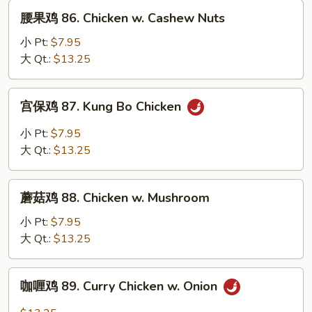
w.
腰
腰果鸡 86. Chicken w. Cashew Nuts
Almond
果
Ding
鸡
小 Pt:
$7.95
86.
大 Qt.:
$13.25
Chicken
w.
宫
宫保鸡 87. Kung Bo Chicken
Cashew
保
Nuts
鸡
小 Pt:
$7.95
87.
大 Qt.:
$13.25
Kung
Bo
蘑
Chicken
蘑菇鸡 88. Chicken w. Mushroom
菇
鸡
小 Pt:
$7.95
88.
大 Qt.:
$13.25
Chicken
w.
咖
咖喱鸡 89. Curry Chicken w. Onion
Mushroom
喱
鸡