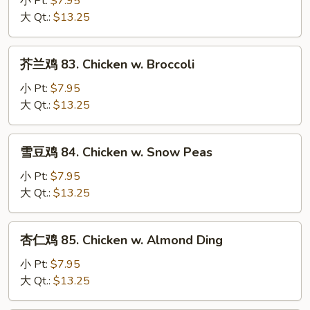
小 Pt:
$7.95
Pan
82.
大 Qt.:
$13.25
Chicken
w.
芥
芥兰鸡 83. Chicken w. Broccoli
Mixed
兰
Vegetable
鸡
小 Pt:
$7.95
83.
大 Qt.:
$13.25
Chicken
w.
雪
雪豆鸡 84. Chicken w. Snow Peas
Broccoli
豆
鸡
小 Pt:
$7.95
84.
大 Qt.:
$13.25
Chicken
w.
杏
杏仁鸡 85. Chicken w. Almond Ding
Snow
仁
Peas
鸡
小 Pt:
$7.95
85.
大 Qt.:
$13.25
Chicken