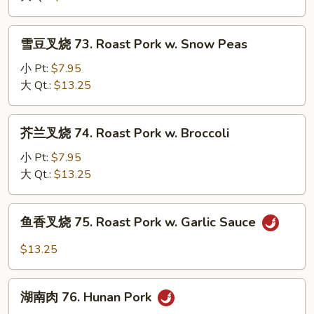
Vegetable
72.
Roast
雪
雪豆叉烧 73. Roast Pork w. Snow Peas
Pork
豆
w.
叉
小 Pt:
$7.95
Mushroom
烧
大 Qt.:
$13.25
73.
Roast
芥
芥兰叉烧 74. Roast Pork w. Broccoli
Pork
兰
w.
叉
小 Pt:
$7.95
Snow
烧
大 Qt.:
$13.25
Peas
74.
Roast
鱼
鱼香叉烧 75. Roast Pork w. Garlic Sauce
Pork
香
w.
叉
$13.25
Broccoli
烧
75.
湖
Roast
湖南肉 76. Hunan Pork
南
Pork