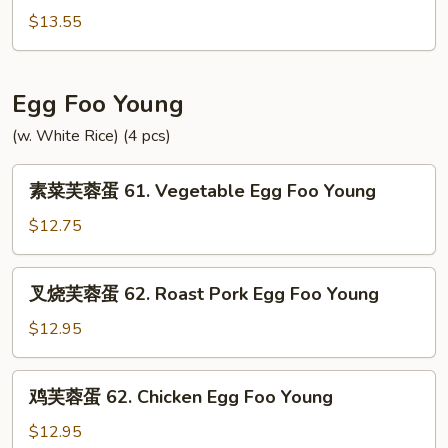
Special
米
$13.55
Chow
粉
Mai
55.
Fun
Singapore
Egg Foo Young
Noodle
(w. White Rice) (4 pcs)
素
素菜芙蓉蛋 61. Vegetable Egg Foo Young
菜
芙
$12.75
蓉
蛋
叉
叉烧芙蓉蛋 62. Roast Pork Egg Foo Young
61.
烧
Vegetable
芙
$12.95
Egg
蓉
Foo
蛋
鸡
Young
鸡芙蓉蛋 62. Chicken Egg Foo Young
62.
芙
Roast
蓉
$12.95
Pork